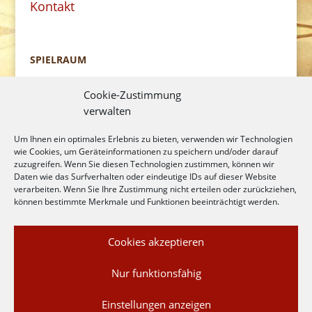
Kontakt
SPIELRAUM
Naturnahe Spiel- und Freizeitanlagen.
Cookie-Zustimmung
verwalten
Thorsten Himmelmann
Um Ihnen ein optimales Erlebnis zu bieten, verwenden wir Technologien
wie Cookies, um Geräteinformationen zu speichern und/oder darauf
Schoolpad 1
zuzugreifen. Wenn Sie diesen Technologien zustimmen, können wir
Daten wie das Surfverhalten oder eindeutige IDs auf dieser Website
26215 Wiefelstede
verarbeiten. Wenn Sie Ihre Zustimmung nicht erteilen oder zurückziehen,
können bestimmte Merkmale und Funktionen beeinträchtigt werden.
E-Mail: info@spielraum-rundholz.de
Cookies akzeptieren
Telefon: 0173 - 810 4997
Nur funktionsfähig
Einstellungen anzeigen