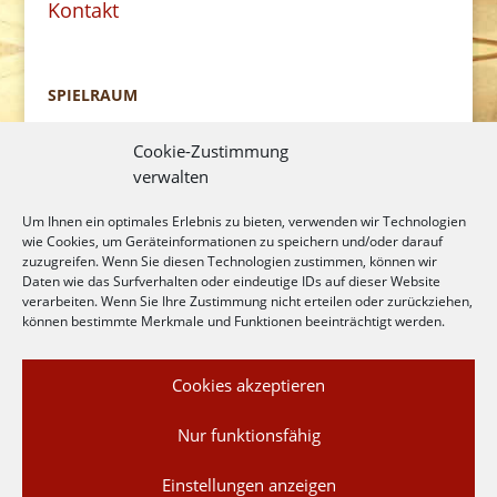
Kontakt
SPIELRAUM
Naturnahe Spiel- und Freizeitanlagen.
Cookie-Zustimmung
verwalten
Thorsten Himmelmann
Um Ihnen ein optimales Erlebnis zu bieten, verwenden wir Technologien
wie Cookies, um Geräteinformationen zu speichern und/oder darauf
Schoolpad 1
zuzugreifen. Wenn Sie diesen Technologien zustimmen, können wir
Daten wie das Surfverhalten oder eindeutige IDs auf dieser Website
26215 Wiefelstede
verarbeiten. Wenn Sie Ihre Zustimmung nicht erteilen oder zurückziehen,
können bestimmte Merkmale und Funktionen beeinträchtigt werden.
E-Mail: info@spielraum-rundholz.de
Cookies akzeptieren
Telefon: 0173 - 810 4997
Nur funktionsfähig
Einstellungen anzeigen